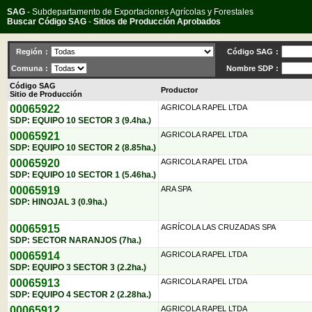
SAG
- Subdepartamento de Exportaciones Agrícolas y Forestales
Buscar Código SAG
-
Sitios de Producción Aprobados
Región
:
Código SAG
:
Comuna
:
Nombre SDP
:
Código SAG
Productor
Sitio de Producción
00065922
AGRICOLA RAPEL LTDA
SDP: EQUIPO 10 SECTOR 3 (9.4ha.)
00065921
AGRICOLA RAPEL LTDA
SDP: EQUIPO 10 SECTOR 2 (8.85ha.)
00065920
AGRICOLA RAPEL LTDA
SDP: EQUIPO 10 SECTOR 1 (5.46ha.)
00065919
ARA SPA
SDP: HINOJAL 3 (0.9ha.)
00065915
AGRÍCOLA LAS CRUZADAS SPA
SDP: SECTOR NARANJOS (7ha.)
00065914
AGRICOLA RAPEL LTDA
SDP: EQUIPO 3 SECTOR 3 (2.2ha.)
00065913
AGRICOLA RAPEL LTDA
SDP: EQUIPO 4 SECTOR 2 (2.28ha.)
00065912
AGRICOLA RAPEL LTDA